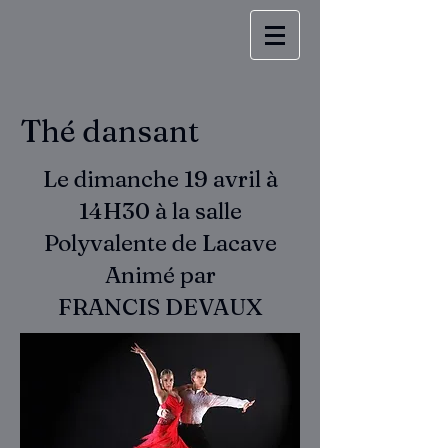
Thé dansant
Le dimanche 19 avril à
14H30 à la salle
Polyvalente de Lacave
Animé par
FRANCIS DEVAUX