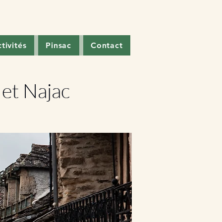
ctivités
Pinsac
Contact
et Najac